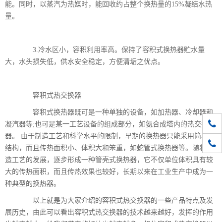
能。同时，以蒸汽为热媒时，能回收约占整个换热量的15%凝结水热
量。
3.冷水区小，容积利用率高。保持了容积式换热器贮水量
大，水头损失低，供水安全稳定，方便清垢之优点。
容积式热交换器
容积式换热器既可是一种单独的设备，如加热器、冷却器和
010-
凝汽器等;也可是某一工艺设备的组成部分，如氨合成塔内的热交换
器。 由于制造工艺和科学水平的限制，早期的换热器只能采用简单的
1861
结构，而且传热面积小、体积大和笨重，如蛇管式换热器等。随着制
造工艺的发展，逐步形成一种管壳式换热器，它不仅单位体积具有较
大的传热面积，而且传热效果也较好，长期以来在工业生产中成为一
种典型的换热器。
以上就是为大家介绍的容积式热交换器的一些产品特点及发
展历史，由此可以看出容积式热交换器的技术越来越好，发挥的作用