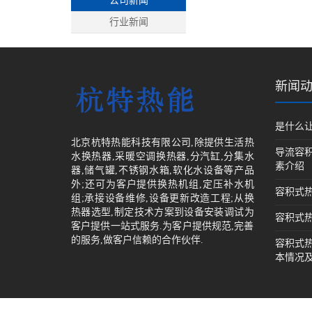
公司新闻
行业新闻
新闻
是什么
北京杭特热能科技有限公司,除提供生活热
导流容
水换热器,采暖空调换热器,分汽缸,分集水
素介绍
器,储气罐,不锈钢水箱,软化水设备等产品
外;还可为客户提供换热机组,定压补水机
容积式
组;承接设备维修,设备更新改造工程;从换
热器选型,制定技术方案到设备安装调试为
容积式
客户提供一站式服务.为客户提供规范,完善
的服务,做客户信赖的合作伙伴.
容积式
本情况